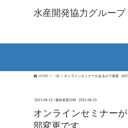
コ
ナ
ン
ビ
水産開発協力グループ
テ
ゲ
ン
ー
ツ
シ
へ
ョ
ス
ン
キ
に
ッ
移
プ
動
HOME
一般
オンラインセミナーがあるので授業（6/2
2021-06-15
/ 最終更新日時 :
2021-06-15
オンラインセミナーがあ
部変更です。