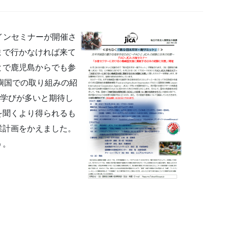
インセミナーが開催さ
まで行かなければ来て
とで鹿児島からでも参
島嶼国での取り組みの紹
ど学びが多いと期待し
を聞くより得られるも
業計画をかえました。
う。