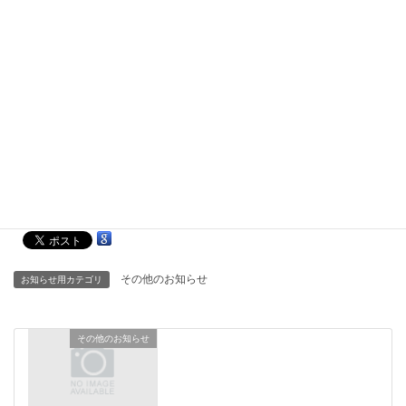
留学生向けに計画されているJICA Online Seminar for students of
fisheries sciences “Development of fisheries in Japan”が
6/21（日）にオンラインで実施されます。案内のパンフは共有先
限定でFB等でも共有していますが、日本人学生も参加可能ですの
で、興味があれば申込方法等を含め石崎までお尋ねください。英
語で実施されます。
主な内容：日本の水産業と水産行政、漁業協同組合、日本の養殖
業の発展、JICAの水産協力の紹介
その他のお知らせ
お知らせ用カテゴリ
その他のお知らせ