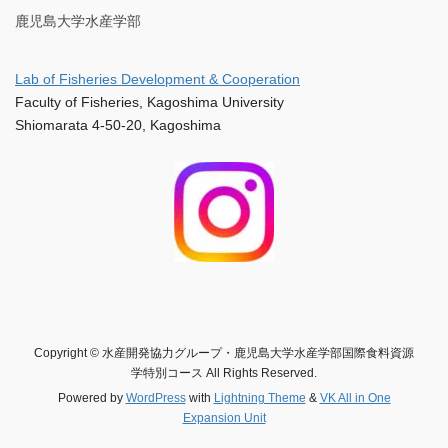
鹿児島大学水産学部
Lab of Fisheries Development & Cooperation
Faculty of Fisheries, Kagoshima University
Shiomarata 4-50-20, Kagoshima
Copyright © 水産開発協力グループ・鹿児島大学水産学部国際食料資源
学特別コース All Rights Reserved.
Powered by
WordPress
with
Lightning Theme
&
VK All in One
Expansion Unit