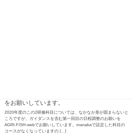
2020-11-19
講義
11/20の漁具設計学演習について。
11/20の漁具設計学演習についてはオンライン実施が困難なので、
一旦休講とします。詳細はmanabaで連絡していますので、確認し
てください。
2020-11-19
講義
海外研修（フィリピン）、実用英語（海外研
修）のガイダンスを含む第一回目の日程調整
をお願いしています。
2020年度のこの2研修科目については、なかなか形が固まらないと
ころですが、ガイダンスを含む第一回目の日程調整のお願いを
AGRI-FISH-webでお願いしています。manabaで設定した科目の
コースがなくなっていますの […]