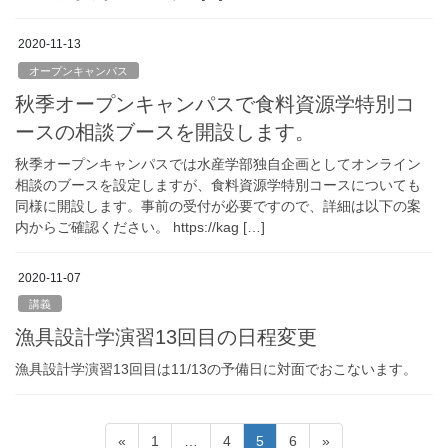
2020-11-13
オープンキャンパス
秋季オープンキャンパスで食料資源学特別コ
ースの相談ブースを開設します。
秋季オープンキャンパスでは水産学部独自企画としてオンライン
相談のブースを設定しますが、食料資源学特別コースについても
同様に開設します。事前の受付が必要ですので、詳細は以下の案
内からご確認ください。 https://kag […]
2020-11-07
講義
漁具設計学演習13回目の日程変更
漁具設計学演習13回目は11/13の予備日に対面でおこないます。
投
固
固
固
固
«
1
…
4
5
6
»