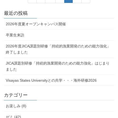
稿
定
定
定
定
ペ
ペ
ペ
ペ
の
最近の投稿
ー
ー
ー
ー
ペ
ジ
ジ
ジ
ジ
2026年度夏オープンキャンパス開催
ー
ジ
卒業生来訪
送
2026年度JICA課題別研修「持続的漁業開発のための能力強化」
り
終了しました
JICA課題別研修「持続的漁業開発のための能力強化」はじまり
ました
Visayas States Universityとの共学・・・海外研修2026
カテゴリー
お楽しみ (8)
ゼミ (42)